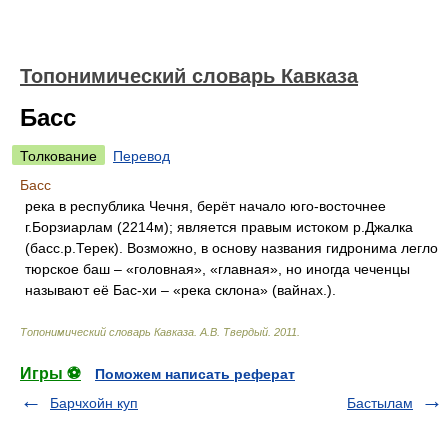
Топонимический словарь Кавказа
Басс
Толкование
Перевод
Басс
река в республика Чечня, берёт начало юго-восточнее
г.Борзиарлам (2214м); является правым истоком р.Джалка
(басс.р.Терек). Возможно, в основу названия гидронима легло
тюрское баш – «головная», «главная», но иногда чеченцы
называют её Бас-хи – «река склона» (вайнах.).
Топонимический словарь Кавказа
.
А.В. Твердый
.
2011
.
Игры ⚽
Поможем написать реферат
Барчхойн куп
Бастылам