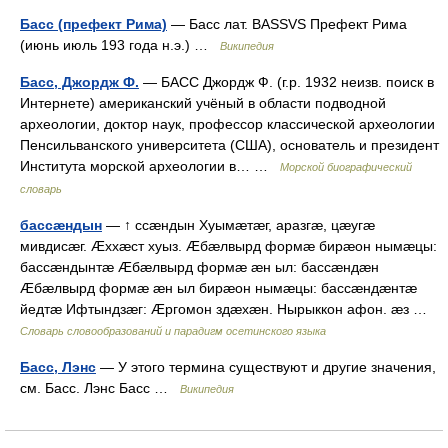
Басс (префект Рима)
— Басс лат. BASSVS Префект Рима
(июнь июль 193 года н.э.) …
Википедия
Басс, Джордж Ф.
— БАСС Джордж Ф. (г.р. 1932 неизв. поиск в
Интернете) американский учёный в области подводной
археологии, доктор наук, профессор классической археологии
Пенсильванского университета (США), основатель и президент
Института морской археологии в… …
Морской биографический
словарь
бассæндын
— ↑ ссæндын Хуымæтæг, аразгæ, цæугæ
мивдисæг. Æххæст хуыз. Æбæлвырд формæ бирæон нымæцы:
бассæндынтæ Æбæлвырд формæ æн ыл: бассæндæн
Æбæлвырд формæ æн ыл бирæон нымæцы: бассæндæнтæ
йедтæ Ифтындзæг: Æргомон здæхæн. Нырыккон афон. æз …
Словарь словообразований и парадигм осетинского языка
Басс, Лэнс
— У этого термина существуют и другие значения,
см. Басс. Лэнс Басс …
Википедия