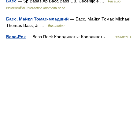
Басс
— Sp Bãsas Ap Басс/Bass L u. Čečėnijoje …
Pasaulio
vietovardžiai. Internetinė duomenų bazė
Басс, Майкл Томас-младший
— Басс, Майкл Томас Michael
Thomas Bass, Jr …
Википедия
Басс-Рок
— Bass Rock Координаты: Координаты …
Википедия